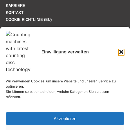
KARRIERE
KONTAKT
COOKIE-RICHTLINIE (EU)
SO ERREICHEN SIE UNS
+49 7131-285100
Einwilligung verwalten
info@gts-countmaster.com
Böllinger Straße 61 74078 Heilbronn
Wir verwenden Cookies, um unsere Website und unseren Service zu
optimieren.
Sie können selbst entscheiden, welche Kategorien Sie zulassen
Zertifiziert:
möchten.
ISO 9001:2015
FSC
Akzeptieren
Copyright 2026 GTS GmbH. Alle Rechte gesichert.