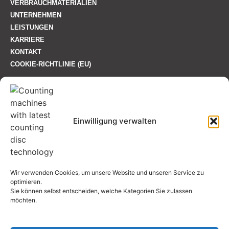
VERBRAUCHMATERIALIEN
UNTERNEHMEN
LEISTUNGEN
KARRIERE
KONTAKT
COOKIE-RICHTLINIE (EU)
SO ERREICHEN SIE UNS
+49 7131-285100
Einwilligung verwalten
info@gts-countmaster.com
Böllinger Straße 61 74078 Heilbronn
Wir verwenden Cookies, um unsere Website und unseren Service zu
optimieren.
Sie können selbst entscheiden, welche Kategorien Sie zulassen
Zertifiziert:
möchten.
ISO 9001:2015
FSC