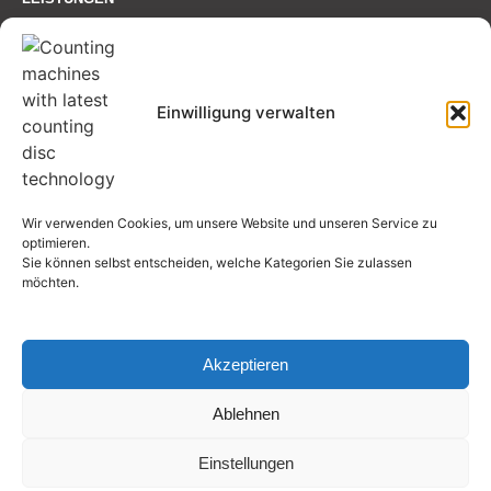
KARRIERE
KONTAKT
COOKIE-RICHTLINIE (EU)
Einwilligung verwalten
SO ERREICHEN SIE UNS
+49 7131-285100
info@gts-countmaster.com
Wir verwenden Cookies, um unsere Website und unseren Service zu
Böllinger Straße 61 74078 Heilbronn
optimieren.
Sie können selbst entscheiden, welche Kategorien Sie zulassen
möchten.
Akzeptieren
Zertifiziert:
ISO 9001:2015
FSC
Ablehnen
Einstellungen
Copyright 2026 GTS GmbH. Alle Rechte gesichert.